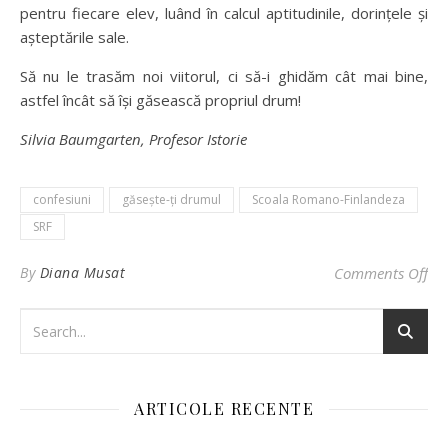
pentru fiecare elev, luând în calcul aptitudinile, dorințele și
așteptările sale.
Să nu le trasăm noi viitorul, ci să-i ghidăm cât mai bine,
astfel încât să își găsească propriul drum!
Silvia Baumgarten, Profesor Istorie
confesiuni
găsește-ți drumul
Scoala Romano-Finlandeza
SRF
on 
By
Diana Musat
Comments Off
ARTICOLE RECENTE