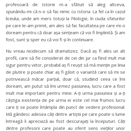
profesoară de Istorie m-a sfătuit să aleg altceva,
spunându-mi că n-o să fac nimic cu Istoria. La fel ca în cazul
liceului, unde am mers totuși la Filologie, în ciuda sfaturilor
pe care le-am primit, am ales să fac facultatea pe care mi-o
doream pentru că doar așa simțeam că voi fi împlinită. Și am
fost, sunt și sper eu că voi fi și în continuare.
Nu vreau nicidecum să dramatizez. Dacă aș fi ales un alt
profil, care să fie considerat de cei din jur ca fiind mult mai
sigur pentru viitor, probabil aș fi reușit să mă mențin pe linia
de plutire și poate chiar aș fi găsit o variantă care să mi se
potrivească măcar parțial, doar că, studiind ceea ce îmi
doream, am putut să îmi urmez pasiunea, lucru care a fost
mult mai important pentru mine. A-ți urma pasiunea și a-ți
câștiga existența de pe urma ei este cel mai frumos lucru
care ți se poate întâmpla din punct de vedere profesional.
Mă gândesc adesea câți dintre artiștii pe care poate o lume
întreagă îi apreciază au fost descurajați la începuturi. Câți
dintre profesorii care poate au oferit sens vieților unor