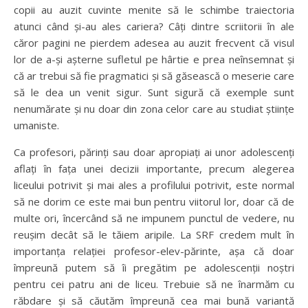
copii au auzit cuvinte menite să le schimbe traiectoria
atunci când și-au ales cariera? Câți dintre scriitorii în ale
căror pagini ne pierdem adesea au auzit frecvent că visul
lor de a-și așterne sufletul pe hârtie e prea neînsemnat și
că ar trebui să fie pragmatici și să găsească o meserie care
să le dea un venit sigur. Sunt sigură că exemple sunt
nenumărate și nu doar din zona celor care au studiat științe
umaniste.
Ca profesori, părinți sau doar apropiați ai unor adolescenți
aflați în fața unei decizii importante, precum alegerea
liceului potrivit și mai ales a profilului potrivit, este normal
să ne dorim ce este mai bun pentru viitorul lor, doar că de
multe ori, încercând să ne impunem punctul de vedere, nu
reușim decât să le tăiem aripile. La SRF credem mult în
importanța relației profesor-elev-părinte, așa că doar
împreună putem să îi pregătim pe adolescenții noștri
pentru cei patru ani de liceu. Trebuie să ne înarmăm cu
răbdare și să căutăm împreună cea mai bună variantă