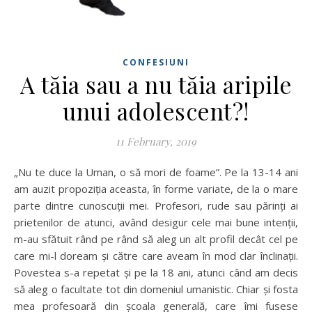
CONFESIUNI
A tăia sau a nu tăia aripile
unui adolescent?!
11 February, 2019
„Nu te duce la Uman, o să mori de foame”. Pe la 13-14 ani
am auzit propoziția aceasta, în forme variate, de la o mare
parte dintre cunoscuții mei. Profesori, rude sau părinți ai
prietenilor de atunci, având desigur cele mai bune intenții,
m-au sfătuit rând pe rând să aleg un alt profil decât cel pe
care mi-l doream și către care aveam în mod clar înclinații.
Povestea s-a repetat și pe la 18 ani, atunci când am decis
să aleg o facultate tot din domeniul umanistic. Chiar și fosta
mea profesoară din școala generală, care îmi fusese