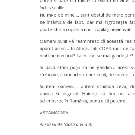
putea scoate din minte că există un virus și
închis școlile.
Nu mi-e de mine…, sunt destul de mare pentr
se întâmplă de fapt, dar mă îngrozește fap
poate strica copilăria unor copilași nevinovați.
Oameni buni! Vă reamintesc că această realit
apărut acum… În Africa, câți COPII mor de foa
mai ține numărul? La ei cine se mai gândește?
Și dacă stăm puțin să ne gândim… acest vir
războaie, cu moartea, unor copii, de foame… 
Suntem oameni…, putem schimba ceva, do
panica și orgoliul! Haideți să fim noi a
schimbarea în România, pentru că putem!
#STAMACASA
Alissa Filote (clasa a VI-a B)