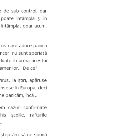
te de sub control, dar
poate întâmpla și în
a întâmplat doar acum,
irus care aduce panica
sincer, nu sunt speriată
 luate în urma acestui
a oamenilor… De ce?
us, la știri, apăruse
unsese în Europa, deci
ne panicăm, încă…
vem cazuri confirmate
s școlile, rafturile
e…
așteptăm să ne spună