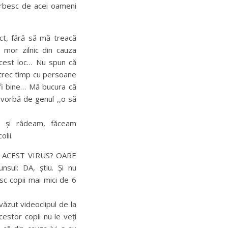
orbesc de acei oameni
ct, fără să mă treacă
 mor zilnic din cauza
 acest loc… Nu spun că
etrec timp cu persoane
fi bine… Mă bucura că
vorbă de genul ,,o să
i și râdeam, făceam
lii.
DE ACEST VIRUS? OARE
sul: DA, știu. Și nu
sc copii mai mici de 6
văzut videoclipul de la
estor copii nu le veți