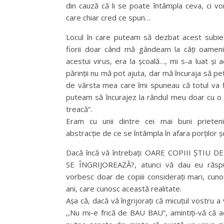
din cauză că li se poate întâmpla ceva, ci v
care chiar cred ce spun…
Locul în care puteam să dezbat acest subie
fiorii doar când mă gândeam la câți oameni
acestui virus, era la școală…, mi s-a luat și
părinții nu mă pot ajuta, dar mă încuraja să p
de vârsta mea care îmi spuneau că totul va 
puteam să încurajez la rândul meu doar cu o 
treacă”.
Eram cu unii dintre cei mai buni prieten
abstracție de ce se întâmpla în afara porților șco
Dacă încă vă întrebați: OARE COPIII ȘTIU 
SE ÎNGRIJOREAZĂ?, atunci vă dau eu răspun
vorbesc doar de copiii considerați mari, cuno
ani, care cunosc această realitate.
Așa că, dacă vă îngrijorați că micuțul vostru a 
,,Nu mi-e frică de BAU BAU”, amintiți-vă că ac