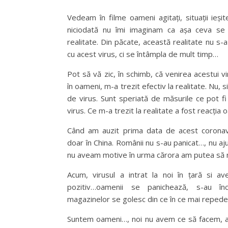
Vedeam în filme oameni agitați, situații ieși
niciodată nu îmi imaginam ca așa ceva se 
realitate. Din păcate, această realitate nu s-
cu acest virus, ci se întâmpla de mult timp…
Pot să vă zic, în schimb, că venirea acestui v
în oameni, m-a trezit efectiv la realitate. Nu, 
de virus. Sunt speriată de măsurile ce pot fi
virus. Ce m-a trezit la realitate a fost reacți
Când am auzit prima data de acest coronavir
doar în China. Românii nu s-au panicat…, nu aj
nu aveam motive în urma cărora am putea să 
Acum, virusul a intrat la noi în țară si a
pozitiv…oamenii se panichează, s-au închi
magazinelor se golesc din ce în ce mai reped
Suntem oameni…, noi nu avem ce să facem, 