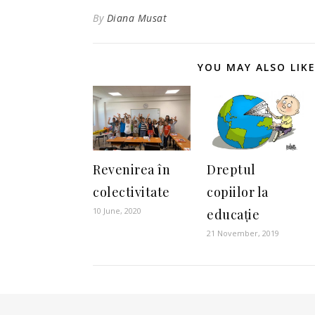
By
Diana Musat
YOU MAY ALSO LIK
Revenirea în
Dreptul
colectivitate
copiilor la
10 June, 2020
educație
21 November, 2019