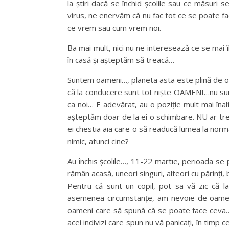
la știri dacă se închid școlile sau ce măsuri s
virus, ne enervăm că nu fac tot ce se poate fa
ce vrem sau cum vrem noi.
Ba mai mult, nici nu ne interesează ce se mai
în casă și așteptăm să treacă…
Suntem oameni…, planeta asta este plină de 
că la conducere sunt tot niște OAMENI…nu sunt 
ca noi… E adevărat, au o poziție mult mai înal
așteptăm doar de la ei o schimbare. NU ar tr
ei chestia aia care o să readucă lumea la nor
nimic, atunci cine?
Au închis școlile…, 11-22 martie, perioada se 
rămân acasă, uneori singuri, alteori cu părinți, 
Pentru că sunt un copil, pot sa vă zic că la
asemenea circumstanțe, am nevoie de oameni
oameni care să spună că se poate face ceva…
acei indivizi care spun nu vă panicați, în timp 