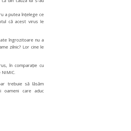
 că din cauza lui s-au
u a putea înțelege ce
tul că acest virus le
ate îngrozitoare nu a
me zilnic? Lor cine le
us, în comparație cu
e NIMIC.
ar trebuie să lăsăm
cei oameni care aduc