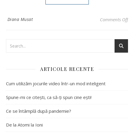
on 
Diana Musat
Comments Off
ARTICOLE RECENTE
Cum utilizăm jocurile video într-un mod inteligent
Spune-mi ce citești, ca să-ți spun cine ești!
Ce se întâmplă după pandemie?
De la Atomi la Ioni