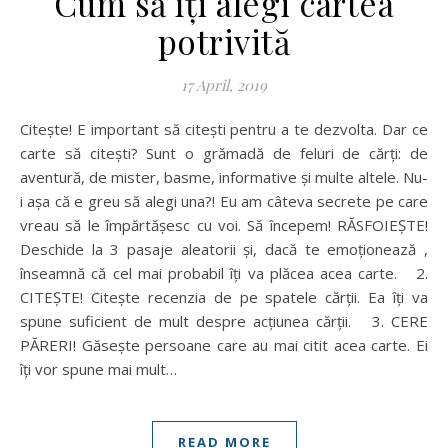
Cum să îți alegi cartea
potrivită
17 April, 2019
Citește! E important să citești pentru a te dezvolta. Dar ce
carte să citești? Sunt o grămadă de feluri de cărți: de
aventură, de mister, basme, informative și multe altele. Nu-
i așa că e greu să alegi una?! Eu am câteva secrete pe care
vreau să le împărtășesc cu voi. Să începem! RĂSFOIEȘTE!
Deschide la 3 pasaje aleatorii și, dacă te emoționează ,
înseamnă că cel mai probabil îți va plăcea acea carte. 2.
CITEȘTE! Citește recenzia de pe spatele cărții. Ea îți va
spune suficient de mult despre acțiunea cărții. 3. CERE
PĂRERI! Găsește persoane care au mai citit acea carte. Ei
îți vor spune mai mult…
READ MORE